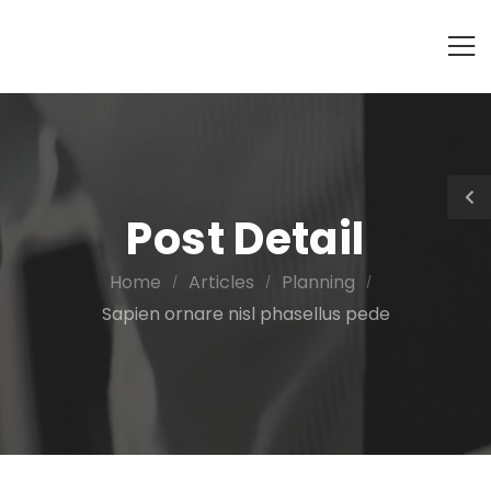
Post Detail
Home
Articles
Planning
/
/
/
Sapien ornare nisl phasellus pede