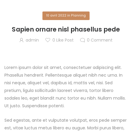
10 avril 2022
in
Planning
Sapien ornare nisl phasellus pede
admin
0
Like Post
0
Comment
Lorem ipsum dolor sit amet, consectetuer adipiscing elit.
Phasellus hendrerit. Pellentesque aliquet nibh nec urna. In
nisi neque, aliquet vel, dapibus id, mattis vel, nisi. Sed
pretium, ligula sollicitudin laoreet viverra, tortor libero
sodales leo, eget blandit nunc tortor eu nibh. Nullam mollis.
Ut justo. Suspendisse potenti.
Sed egestas, ante et vulputate volutpat, eros pede semper
est, vitae luctus metus libero eu augue. Morbi purus libero,