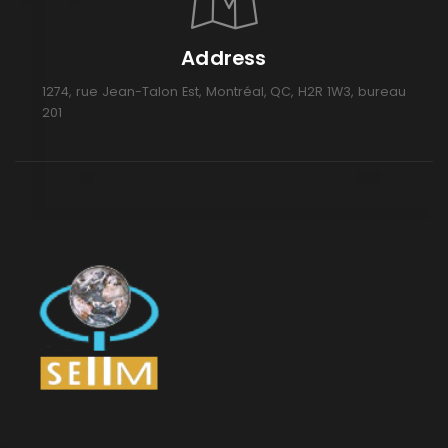
Address
1274, rue Jean-Talon Est, Montréal, QC, H2R 1W3, bureau
201